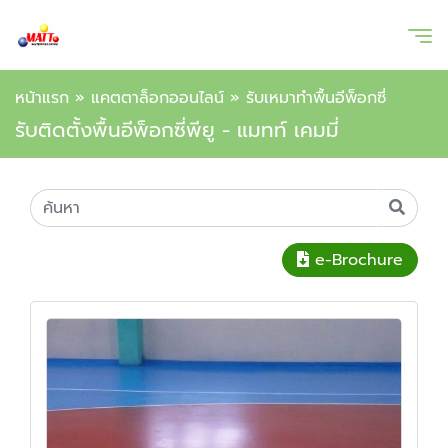
หน้าแรก
»
แคตตาล็อกออนไลน์
»
รับเหมาทำพื้นอีพ็อกซี่
รับติดตั้งพื้นอีพ็อกซี่พียู - แมทท์ เคมมี่
e-Brochure