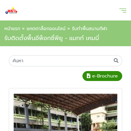
หน้าแรก
»
แคตตาล็อกออนไลน์
»
รับทำพื้นสนามกีฬา
รับติดตั้งพื้นอีพ็อกซี่พียู - แมทท์ เคมมี่
e-Brochure