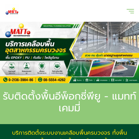
รับติดตั้งพื้นอีพ็อกซี่พียู - แมทท์
เคมมี่
บริการติดตั้งระบบงานเคลือบพื้นครบวงจร ทั้งพื้น