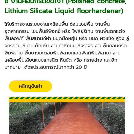
ซี่ งานคอนกรีตขัดเงา (Polished concrete,
Lithium Silicate Liquid floorhardener)
ให้บริการงานระบบงานเคลือบพื้น ซ่อมแซมพื้น งานพื้น
อุตสาหกรรม เช่นพื้นอีพ็อกซี่ หรือ โพลียูรีเทน งานพื้นตกแต่ง
พื้นลอฟท์ พื้นสนามกีฬา ชนิดยืดหยุ่น หรือ ชนิด ผิวแข็ง ลู่วิ่ง ลู่
จักรยาน สนามเด็กเล่น งานทาสีถนน สีจราจร งานพื้นคอนกรีต
พิมพ์ลาย พื้นยางมะตอยพิมพ์ลาย(แอสฟัลท์พิมพ์ลาย) งาน
เคลือบพื้นเลียนแบบแกรนิต หินขัด หรือ ทรายล้าง และอีก
มากมาย ด้วยประสบการณ์มากกว่า 20 ปี
คลิกดูสินค้า