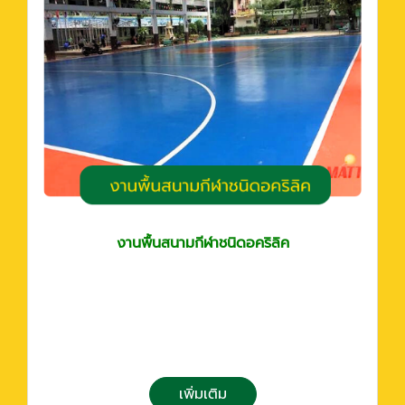
งานพื้นสนามกีฬาชนิดอคริลิค
เพิ่มเติม